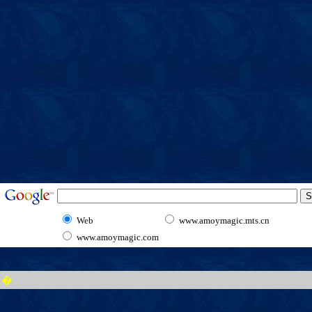
Web
www.amoymagic.mts.cn
www.amoymagic.com
�