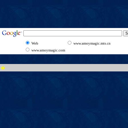
Web
www.amoymagic.mts.cn
www.amoymagic.com
�