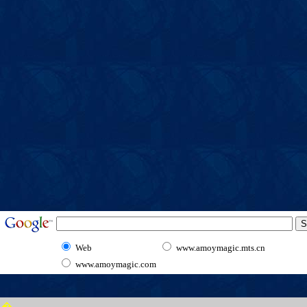
Web
www.amoymagic.mts.cn
www.amoymagic.com
�