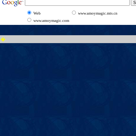
Web
www.amoymagic.mts.cn
www.amoymagic.com
�