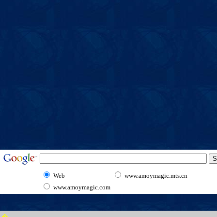
Web
www.amoymagic.mts.cn
www.amoymagic.com